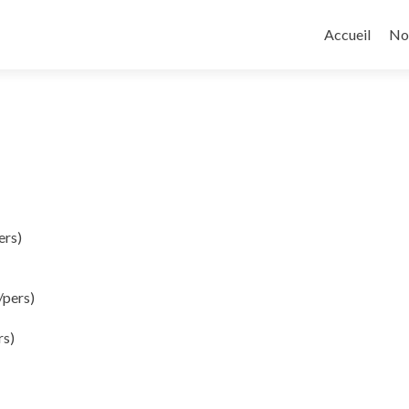
Skip
to
Accueil
No
content
ers)
/pers)
rs)