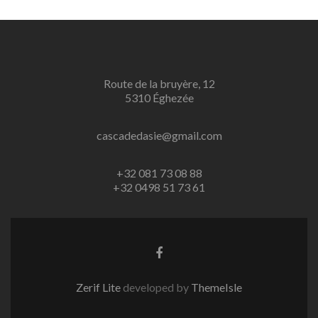
Route de la bruyère, 12
5310 Éghezée
cascadedasie@gmail.com
+32 081 73 08 88
+32 0498 51 73 61
Facebook
link
Zerif Lite
developed by
ThemeIsle