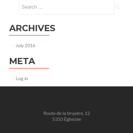
Search
for:
ARCHIVES
July 2016
META
Log in
Route de la bruyère, 12
5310 Éghezée